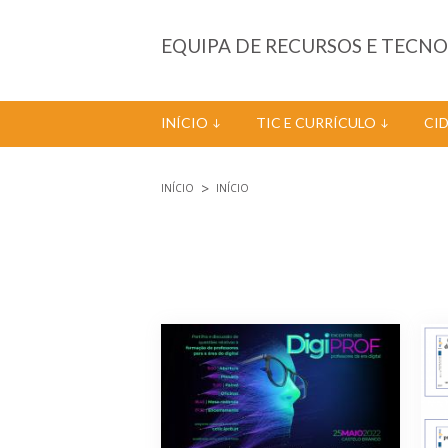
Passar para o conteúdo principal
EQUIPA DE RECURSOS E TECN
INÍCIO
TIC E CURRÍCULO
CI
INÍCIO
INÍCIO
Está aqui
Páginas