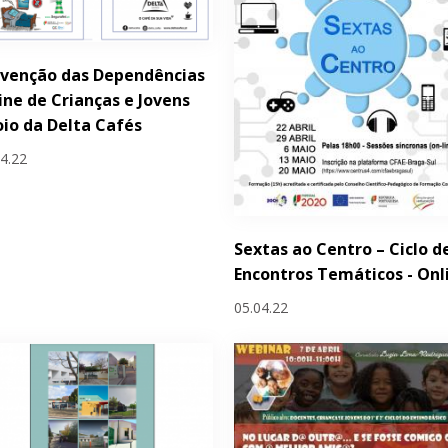
evenção das Dependências
ine de Crianças e Jovens
io da Delta Cafés
04.22
Sextas ao Centro – Ciclo d
Encontros Temáticos - Onl
05.04.22