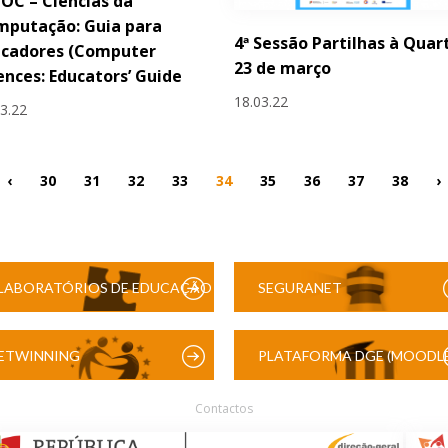
OC – Ciências da
mputação: Guia para
4ª Sessão Partilhas à Quart
ucadores (Computer
23 de março
ences: Educators’ Guide
18.03.22
03.22
‹
30
31
32
33
34
35
36
37
38
›
LABORATÓRIOS DE EDUCAÇÃO
SEGURANET
DIGITAL
ETWINNING
PLATAFORMA DGE (MOODLE
Contactos