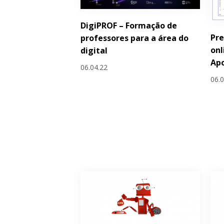
DigiPROF – Formação de
Pr
professores para a área do
onl
digital
Apo
06.04.22
06.