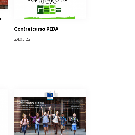
se
Con(re)curso REDA
24.03.22