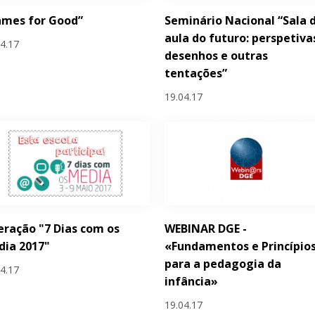
ames for Good”
Seminário Nacional “Sala 
aula do futuro: perspetiva
04.17
desenhos e outras
tentações”
19.04.17
ração "7 Dias com os
WEBINAR DGE -
dia 2017"
«Fundamentos e Princípio
para a pedagogia da
04.17
infância»
19.04.17