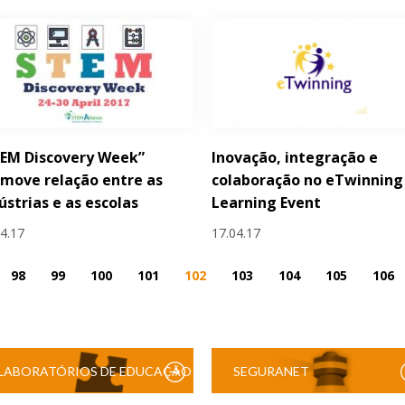
TEM Discovery Week”
Inovação, integração e
move relação entre as
colaboração no eTwinning 
ústrias e as escolas
Learning Event
04.17
17.04.17
98
99
100
101
102
103
104
105
106
LABORATÓRIOS DE EDUCAÇÃO
SEGURANET