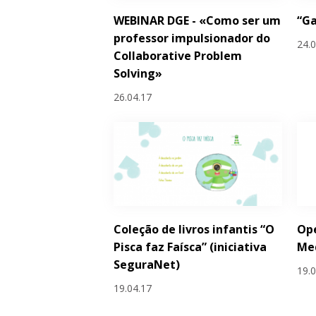
WEBINAR DGE - «Como ser um
“G
professor impulsionador do
24.
Collaborative Problem
Solving»
26.04.17
Coleção de livros infantis “O
Ope
Pisca faz Faísca” (iniciativa
Me
SeguraNet)
19.
19.04.17