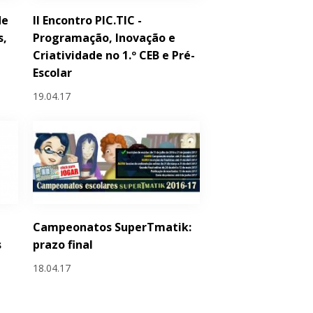
de
II Encontro PIC.TIC -
s,
Programação, Inovação e
Criatividade no 1.º CEB e Pré-
Escolar
19.04.17
Campeonatos SuperTmatik:
s
prazo final
18.04.17