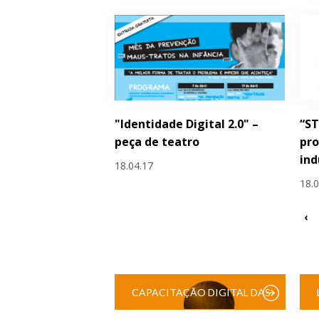
"Identidade Digital 2.0" –
“S
peça de teatro
pro
ind
18.04.17
18.
‹
CAPACITAÇÃO DIGITAL DAS