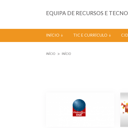
Passar para o conteúdo principal
EQUIPA DE RECURSOS E TECN
INÍCIO
TIC E CURRÍCULO
CI
INÍCIO
INÍCIO
Está aqui
Páginas