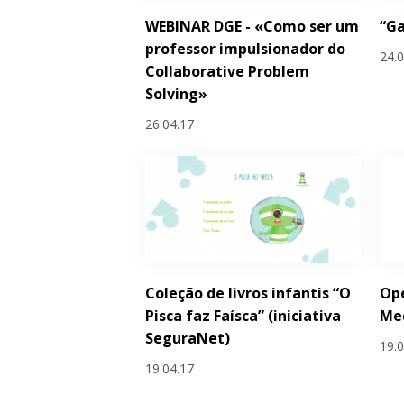
WEBINAR DGE - «Como ser um
“G
professor impulsionador do
24.
Collaborative Problem
Solving»
26.04.17
Coleção de livros infantis “O
Ope
Pisca faz Faísca” (iniciativa
Me
SeguraNet)
19.
19.04.17