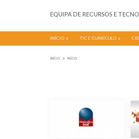
Passar para o conteúdo principal
EQUIPA DE RECURSOS E TECN
INÍCIO
TIC E CURRÍCULO
CI
INÍCIO
INÍCIO
Está aqui
Páginas