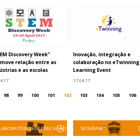
TEM Discovery Week”
Inovação, integração e
move relação entre as
colaboração no eTwinning 
ústrias e as escolas
Learning Event
04.17
17.04.17
98
99
100
101
102
103
104
105
106
LABORATÓRIOS DE EDUCAÇÃO
SEGURANET