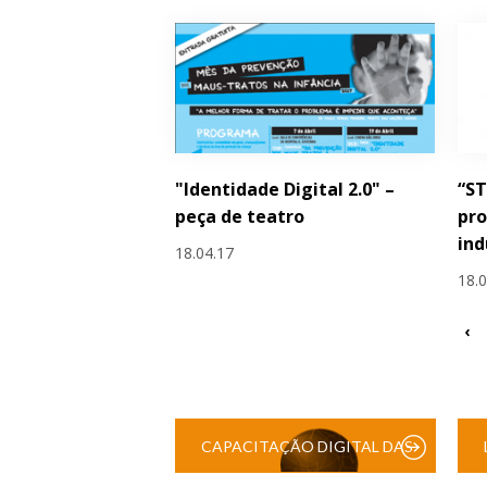
"Identidade Digital 2.0" –
“S
peça de teatro
pro
ind
18.04.17
18.
‹
CAPACITAÇÃO DIGITAL DAS