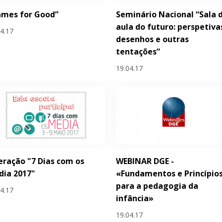
ames for Good”
Seminário Nacional “Sala 
aula do futuro: perspetiva
04.17
desenhos e outras
tentações”
19.04.17
ração "7 Dias com os
WEBINAR DGE -
dia 2017"
«Fundamentos e Princípio
para a pedagogia da
04.17
infância»
19.04.17