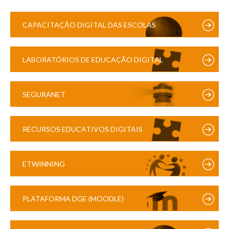
CAPACITAÇÃO DIGITAL DAS ESCOLAS
LABORATÓRIOS DE EDUCAÇÃO DIGITAL
SEGURANET
RECURSOS EDUCATIVOS DIGITAIS
ETWINNING
PLATAFORMA DGE (MOODLE)