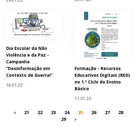
Dia Escolar da Não
Violência e da Paz -
Campanha
Formação - Recursos
“Desinformação em
Educativos Digitais (RED)
Contexto de Guerra!”
no 1.º Ciclo do Ensino
16.01.23
Básico
11.01.23
‹
21
22
23
24
25
26
27
28
29
›