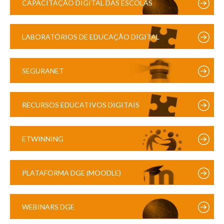
CAPACITAÇÃO DIGITAL DAS ESCOLAS
LABORATÓRIOS DE EDUCAÇÃO DIGITAL
SEGURANET
RECURSOS EDUCATIVOS DIGITAIS
ETWINNING
PLATAFORMA DGE (MOODLE)
WEBINARS DGE