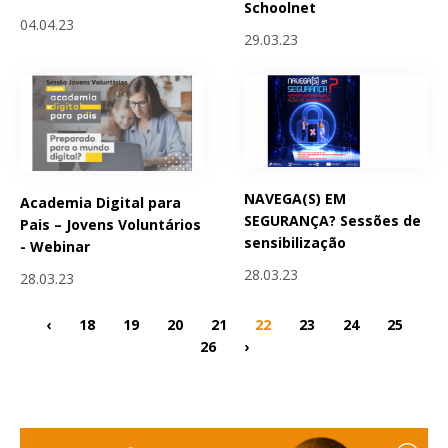
Schoolnet
04.04.23
29.03.23
NAVEGA(S) EM
Academia Digital para
SEGURANÇA? Sessões de
Pais – Jovens Voluntários
sensibilização
- Webinar
28.03.23
28.03.23
‹
18
19
20
21
22
23
24
25
26
›