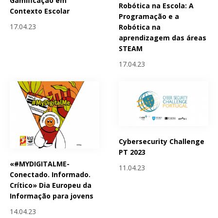
Gamificação em
Robótica na Escola: A
Contexto Escolar
Programação e a
17.04.23
Robótica na
aprendizagem das áreas
STEAM
17.04.23
Cybersecurity Challenge
PT 2023
«#MYDIGITALME-
11.04.23
Conectado. Informado.
Crítico» Dia Europeu da
Informação para jovens
14.04.23