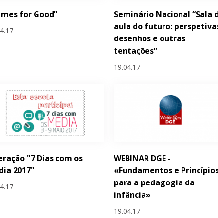
ames for Good”
Seminário Nacional “Sala 
aula do futuro: perspetiva
04.17
desenhos e outras
tentações”
19.04.17
ração "7 Dias com os
WEBINAR DGE -
dia 2017"
«Fundamentos e Princípio
para a pedagogia da
04.17
infância»
19.04.17