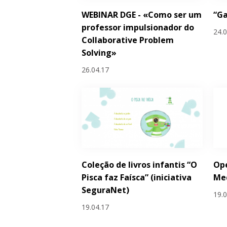
WEBINAR DGE - «Como ser um
“G
professor impulsionador do
24.
Collaborative Problem
Solving»
26.04.17
Coleção de livros infantis “O
Ope
Pisca faz Faísca” (iniciativa
Me
SeguraNet)
19.
19.04.17