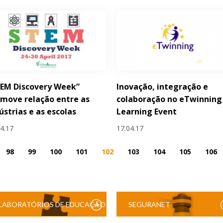
TEM Discovery Week”
Inovação, integração e
move relação entre as
colaboração no eTwinning 
ústrias e as escolas
Learning Event
04.17
17.04.17
98
99
100
101
102
103
104
105
106
LABORATÓRIOS DE EDUCAÇÃO
SEGURANET