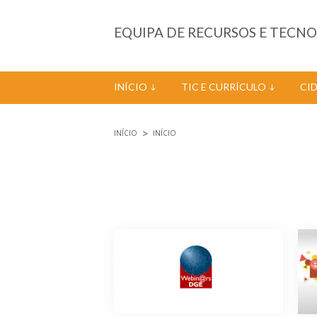
Passar para o conteúdo principal
EQUIPA DE RECURSOS E TECN
INÍCIO
TIC E CURRÍCULO
CI
INÍCIO
INÍCIO
Está aqui
Páginas