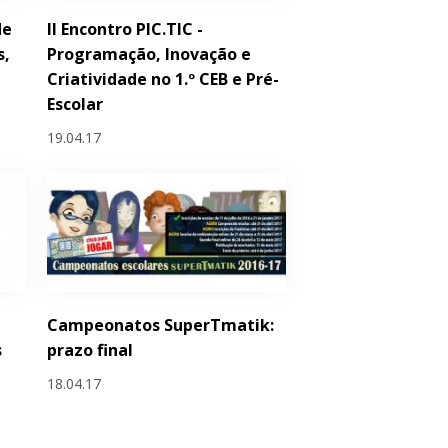
de
II Encontro PIC.TIC -
s,
Programação, Inovação e
Criatividade no 1.º CEB e Pré-
Escolar
19.04.17
Campeonatos SuperTmatik:
s
prazo final
18.04.17