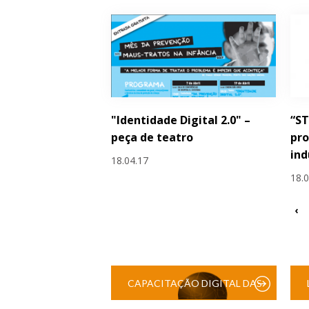
"Identidade Digital 2.0" –
“S
peça de teatro
pro
ind
18.04.17
18.
‹
CAPACITAÇÃO DIGITAL DAS