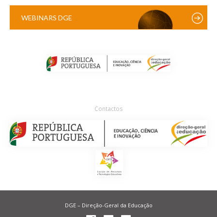
WEBINARS DGE
Contactos
DGE – Direção-Geral da Educação