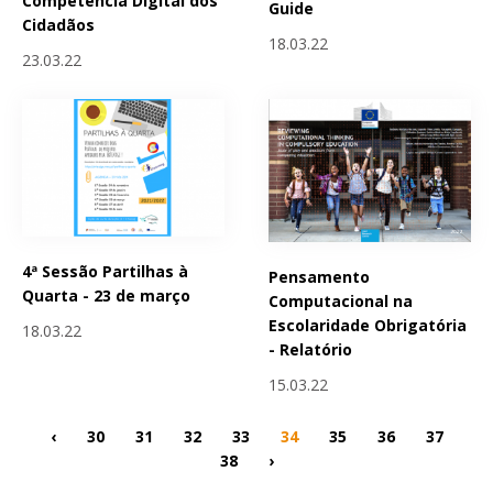
Competência Digital dos
Guide
Cidadãos
18.03.22
23.03.22
4ª Sessão Partilhas à
Pensamento
Quarta - 23 de março
Computacional na
Escolaridade Obrigatória
18.03.22
- Relatório
15.03.22
‹
30
31
32
33
34
35
36
37
38
›