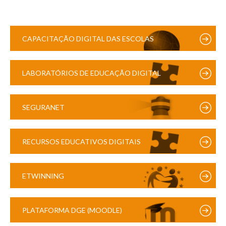
CAPACITAÇÃO DIGITAL DAS ESCOLAS
LABORATÓRIOS DE EDUCAÇÃO DIGITAL
SEGURANET
RECURSOS EDUCATIVOS DIGITAIS
ETWINNING
PLATAFORMA DGE (MOODLE)