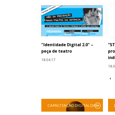
"Identidade Digital 2.0" –
“S
peça de teatro
pro
ind
18.04.17
18.
‹
CAPACITAÇÃO DIGITAL DAS