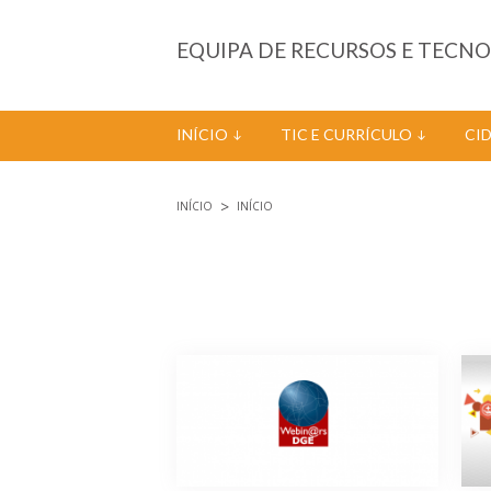
Passar para o conteúdo principal
EQUIPA DE RECURSOS E TECN
INÍCIO
TIC E CURRÍCULO
CI
INÍCIO
INÍCIO
Está aqui
Páginas