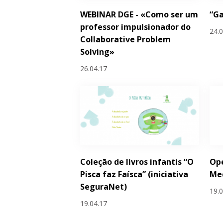
WEBINAR DGE - «Como ser um
“G
professor impulsionador do
24.
Collaborative Problem
Solving»
26.04.17
Coleção de livros infantis “O
Ope
Pisca faz Faísca” (iniciativa
Me
SeguraNet)
19.
19.04.17