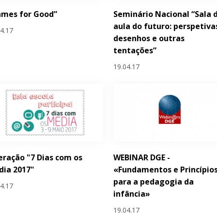
ames for Good”
Seminário Nacional “Sala 
aula do futuro: perspetiva
04.17
desenhos e outras
tentações”
19.04.17
ração "7 Dias com os
WEBINAR DGE -
dia 2017"
«Fundamentos e Princípio
para a pedagogia da
04.17
infância»
19.04.17