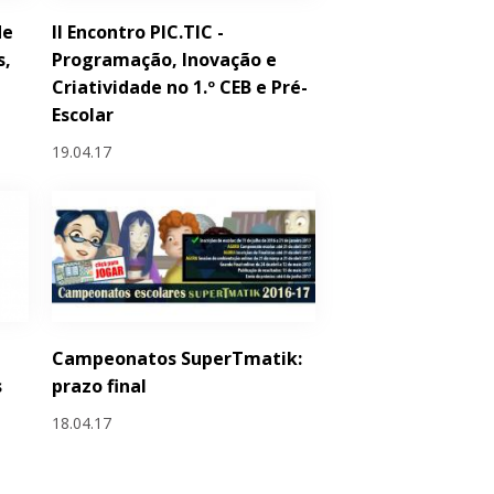
de
II Encontro PIC.TIC -
s,
Programação, Inovação e
Criatividade no 1.º CEB e Pré-
Escolar
19.04.17
Campeonatos SuperTmatik:
s
prazo final
18.04.17