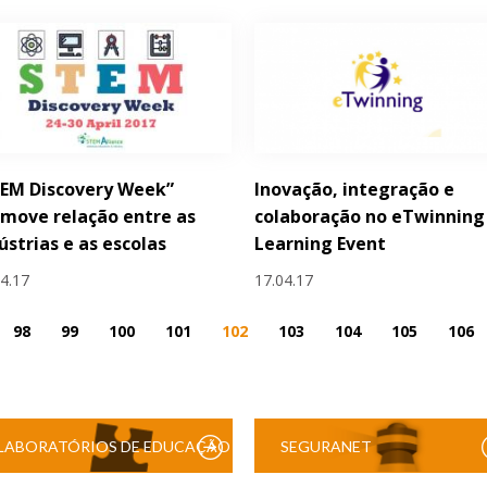
TEM Discovery Week”
Inovação, integração e
move relação entre as
colaboração no eTwinning 
ústrias e as escolas
Learning Event
04.17
17.04.17
98
99
100
101
102
103
104
105
106
LABORATÓRIOS DE EDUCAÇÃO
SEGURANET