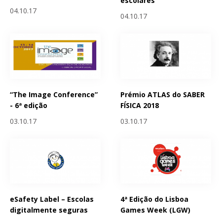
escolares
04.10.17
04.10.17
“The Image Conference”
Prémio ATLAS do SABER
- 6ª edição
FÍSICA 2018
03.10.17
03.10.17
eSafety Label – Escolas
4ª Edição do Lisboa
digitalmente seguras
Games Week (LGW)