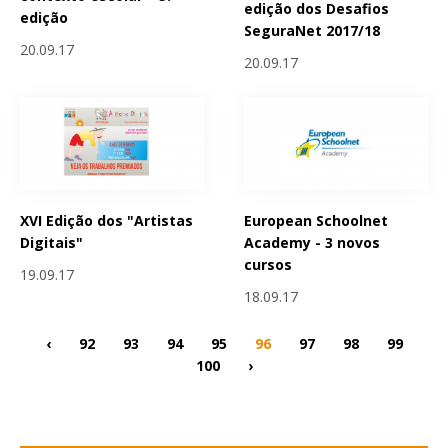
edição dos Desafios
edição
SeguraNet 2017/18
20.09.17
20.09.17
XVI Edição dos "Artistas
European Schoolnet
Digitais"
Academy - 3 novos
cursos
19.09.17
18.09.17
‹
92
93
94
95
96
97
98
99
100
›