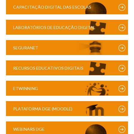
CAPACITAÇÃO DIGITAL DAS ESCOLAS
LABORATÓRIOS DE EDUCAÇÃO DIGITAL
SEGURANET
RECURSOS EDUCATIVOS DIGITAIS
ETWINNING
PLATAFORMA DGE (MOODLE)
WEBINARS DGE