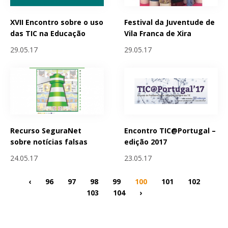
XVII Encontro sobre o uso
Festival da Juventude de
das TIC na Educação
Vila Franca de Xira
29.05.17
29.05.17
Recurso SeguraNet
Encontro TIC@Portugal –
sobre notícias falsas
edição 2017
24.05.17
23.05.17
‹
96
97
98
99
100
101
102
103
104
›