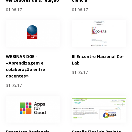
vencedores da 8.ª edição
Ciencia
01.06.17
01.06.17
WEBINAR DGE -
III Encontro Nacional Co-
«Aprendizagem e
Lab
colaboração entre
31.05.17
docentes»
31.05.17
Encontros Regionais
Sessão Final do Projeto