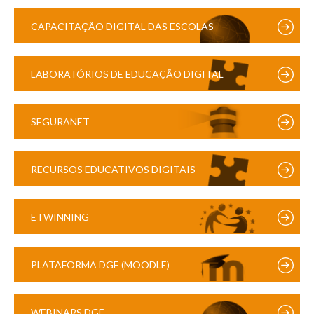
CAPACITAÇÃO DIGITAL DAS ESCOLAS
LABORATÓRIOS DE EDUCAÇÃO DIGITAL
SEGURANET
RECURSOS EDUCATIVOS DIGITAIS
ETWINNING
PLATAFORMA DGE (MOODLE)
WEBINARS DGE