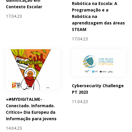
Gamificação em
Robótica na Escola: A
Contexto Escolar
Programação e a
17.04.23
Robótica na
aprendizagem das áreas
STEAM
17.04.23
Cybersecurity Challenge
PT 2023
«#MYDIGITALME-
11.04.23
Conectado. Informado.
Crítico» Dia Europeu da
Informação para jovens
14.04.23