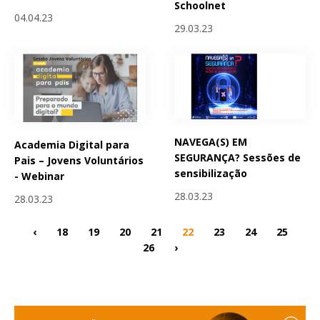
Schoolnet
04.04.23
29.03.23
NAVEGA(S) EM
Academia Digital para
SEGURANÇA? Sessões de
Pais – Jovens Voluntários
sensibilização
- Webinar
28.03.23
28.03.23
‹
18
19
20
21
22
23
24
25
26
›