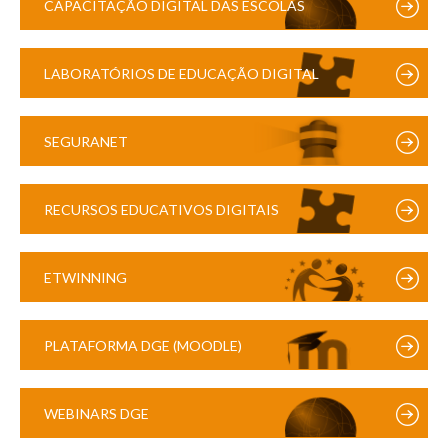
CAPACITAÇÃO DIGITAL DAS ESCOLAS
LABORATÓRIOS DE EDUCAÇÃO DIGITAL
SEGURANET
RECURSOS EDUCATIVOS DIGITAIS
ETWINNING
PLATAFORMA DGE (MOODLE)
WEBINARS DGE