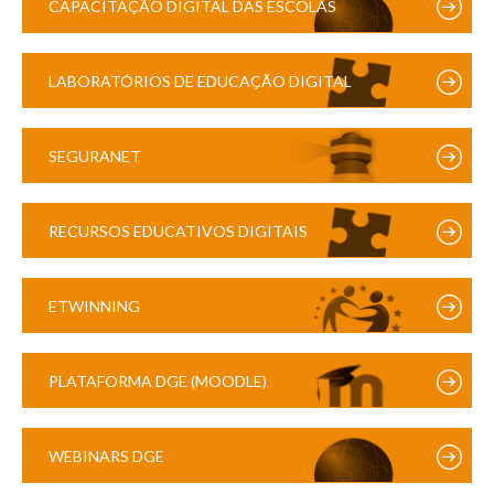
CAPACITAÇÃO DIGITAL DAS ESCOLAS
LABORATÓRIOS DE EDUCAÇÃO DIGITAL
SEGURANET
RECURSOS EDUCATIVOS DIGITAIS
ETWINNING
PLATAFORMA DGE (MOODLE)
WEBINARS DGE