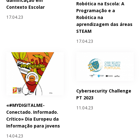
Gamificação em
Robótica na Escola: A
Contexto Escolar
Programação e a
17.04.23
Robótica na
aprendizagem das áreas
STEAM
17.04.23
Cybersecurity Challenge
PT 2023
«#MYDIGITALME-
11.04.23
Conectado. Informado.
Crítico» Dia Europeu da
Informação para jovens
14.04.23