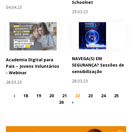
Schoolnet
04.04.23
29.03.23
NAVEGA(S) EM
Academia Digital para
SEGURANÇA? Sessões de
Pais – Jovens Voluntários
sensibilização
- Webinar
28.03.23
28.03.23
‹
18
19
20
21
22
23
24
25
26
›