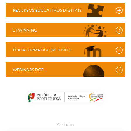
RECURSOS EDUCATIVOS DIGITAIS
ETWINNING
PLATAFORMA DGE (MOODLE)
WEBINARS DGE
Contactos