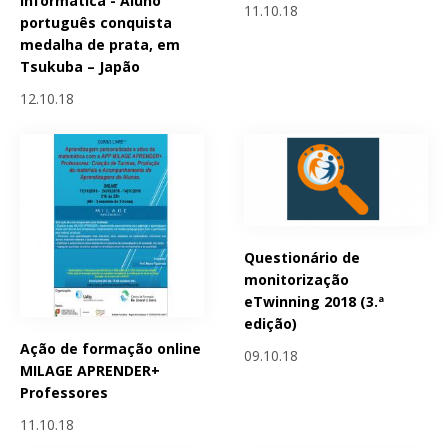
Informática - Aluno
11.10.18
português conquista
medalha de prata, em
Tsukuba – Japão
12.10.18
Questionário de
monitorização
eTwinning 2018 (3.ª
edição)
Ação de formação online
09.10.18
MILAGE APRENDER+
Professores
11.10.18