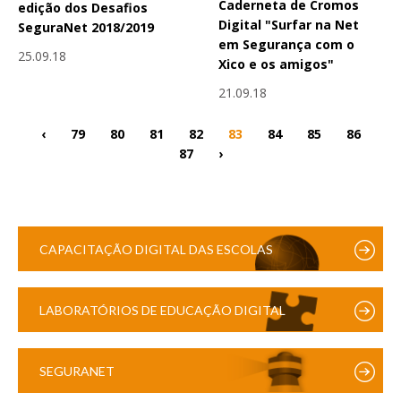
Caderneta de Cromos
edição dos Desafios
Digital "Surfar na Net
SeguraNet 2018/2019
em Segurança com o
25.09.18
Xico e os amigos"
21.09.18
‹
79
80
81
82
83
84
85
86
87
›
CAPACITAÇÃO DIGITAL DAS ESCOLAS
LABORATÓRIOS DE EDUCAÇÃO DIGITAL
SEGURANET