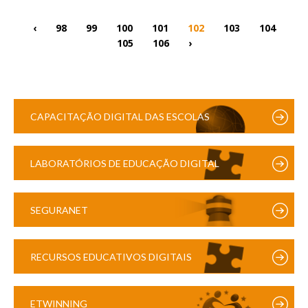
‹
98
99
100
101
102
103
104
105
106
›
CAPACITAÇÃO DIGITAL DAS ESCOLAS
LABORATÓRIOS DE EDUCAÇÃO DIGITAL
SEGURANET
RECURSOS EDUCATIVOS DIGITAIS
ETWINNING