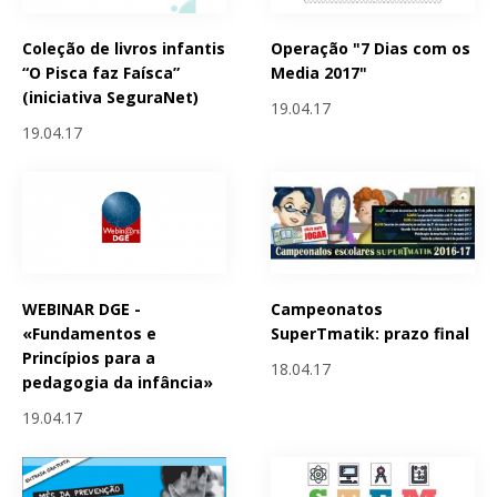
Coleção de livros infantis
Operação "7 Dias com os
“O Pisca faz Faísca”
Media 2017"
(iniciativa SeguraNet)
19.04.17
19.04.17
WEBINAR DGE -
Campeonatos
«Fundamentos e
SuperTmatik: prazo final
Princípios para a
18.04.17
pedagogia da infância»
19.04.17