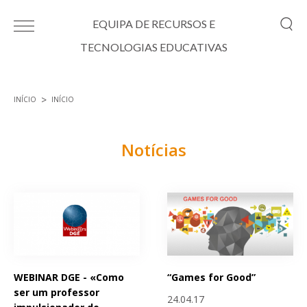
Passar para o conteúdo principal
EQUIPA DE RECURSOS E
TECNOLOGIAS EDUCATIVAS
INÍCIO
INÍCIO
Está aqui
Notícias
Páginas
WEBINAR DGE - «Como
“Games for Good”
ser um professor
24.04.17