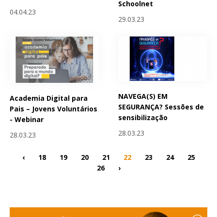
Schoolnet
04.04.23
29.03.23
NAVEGA(S) EM
Academia Digital para
SEGURANÇA? Sessões de
Pais – Jovens Voluntários
sensibilização
- Webinar
28.03.23
28.03.23
‹
18
19
20
21
22
23
24
25
26
›