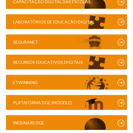
CAPACITAÇÃO DIGITAL DAS ESCOLAS
LABORATÓRIOS DE EDUCAÇÃO DIGITAL
SEGURANET
RECURSOS EDUCATIVOS DIGITAIS
ETWINNING
PLATAFORMA DGE (MOODLE)
WEBINARS DGE