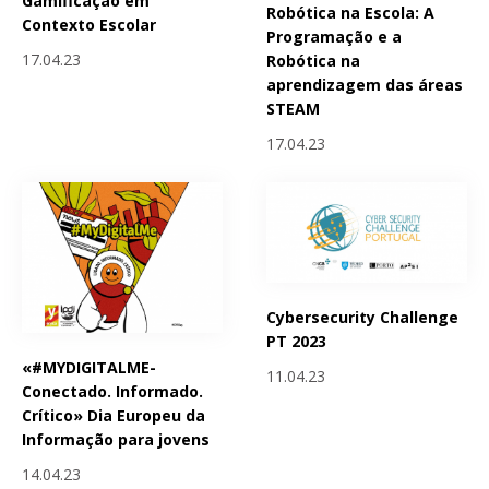
Gamificação em
Robótica na Escola: A
Contexto Escolar
Programação e a
17.04.23
Robótica na
aprendizagem das áreas
STEAM
17.04.23
Cybersecurity Challenge
PT 2023
«#MYDIGITALME-
11.04.23
Conectado. Informado.
Crítico» Dia Europeu da
Informação para jovens
14.04.23