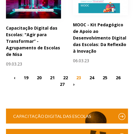
MOOC - Kit Pedagógico
Capacitação Digital das
de Apoio ao
Escolas: "Agir para
Desenvolvimento Digital
Transformar” -
das Escolas: Da Reflexão
Agrupamento de Escolas
à Inovação
de Nisa
06.03.23
09.03.23
‹
19
20
21
22
23
24
25
26
27
›
CAPACITAÇÃO DIGITAL DAS ESCOLAS