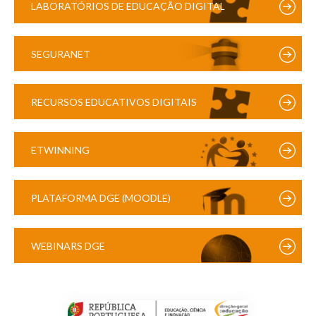
LABORATÓRIOS DE EDUCAÇÃO DIGITAL
SEGURANET
RECURSOS EDUCATIVOS DIGITAIS
ETWINNING
PLATAFORMA DGE (MOODLE)
WEBINARS DGE