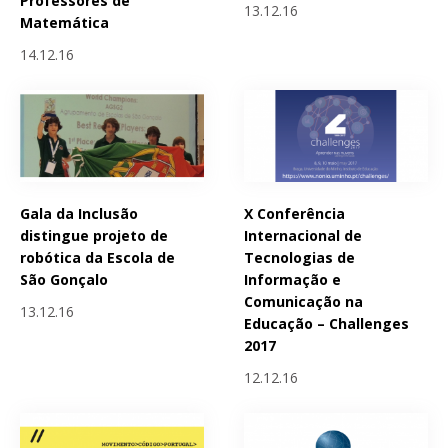
Professores de
13.12.16
Matemática
14.12.16
Gala da Inclusão
X Conferência
distingue projeto de
Internacional de
robótica da Escola de
Tecnologias de
São Gonçalo
Informação e
Comunicação na
13.12.16
Educação – Challenges
2017
12.12.16