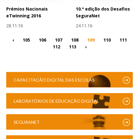
Prémios Nacionais
10.ª edição dos Desafios
eTwinning 2016
SeguraNet
28.11.16
24.11.16
‹
105
106
107
108
109
110
111
112
113
›
CAPACITAÇÃO DIGITAL DAS ESCOLAS
LABORATÓRIOS DE EDUCAÇÃO DIGITAL
SEGURANET