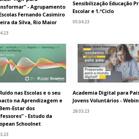
Sensibilização Educação Pr
ansformar” - Agrupamento
Escolar e 1.ºCiclo
Escolas Fernando Casimiro
05.04.23
eira da Silva, Rio Maior
04.23
Ruído nas Escolas e o seu
Academia Digital para Pais
pacto na Aprendizagem e
Jovens Voluntários - Webin
Bem-Estar dos
28.03.23
fessores” - Estudo da
opean Schoolnet
03.23