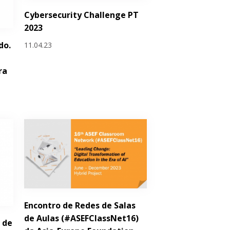
Cybersecurity Challenge PT
2023
do.
11.04.23
ra
Encontro de Redes de Salas
de Aulas (#ASEFClassNet16)
 de