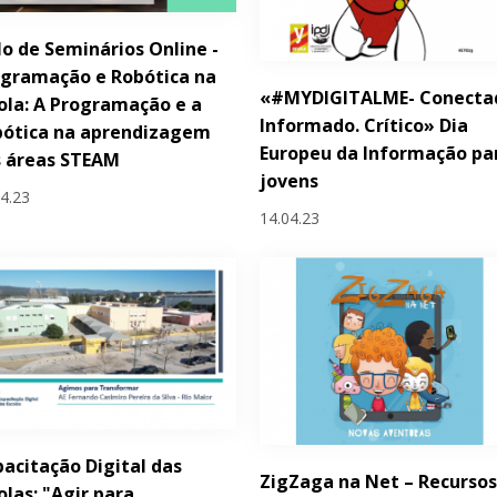
lo de Seminários Online -
gramação e Robótica na
«#MYDIGITALME- Conecta
ola: A Programação e a
Informado. Crítico» Dia
bótica na aprendizagem
Europeu da Informação pa
s áreas STEAM
jovens
04.23
14.04.23
acitação Digital das
ZigZaga na Net – Recursos
olas: "Agir para