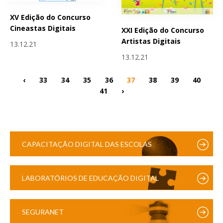
XV Edição do Concurso
Cineastas Digitais
XXI Edição do Concurso
Artistas Digitais
13.12.21
13.12.21
‹
33
34
35
36
37
38
39
40
41
›
CAPACITAÇÃO DIGITAL DAS ESCOLAS
LABORATÓRIOS DE EDUCAÇÃO DIGITAL
SEGURANET