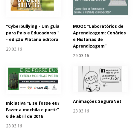
"Cyberbullying - Um guia
MOOC “Laboratórios de
para Pais e Educadores "
Aprendizagem: Cenários
- edição Plátano editora
e Histórias de
Aprendizagem”
29.03.16
29.03.16
Animações SeguraNet
Iniciativa “E se fosse eu?
Fazer a mochila e partir”
23.03.16
6 de abril de 2016
28.03.16