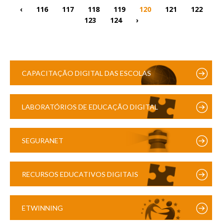
‹
116
117
118
119
120
121
122
123
124
›
CAPACITAÇÃO DIGITAL DAS ESCOLAS
LABORATÓRIOS DE EDUCAÇÃO DIGITAL
SEGURANET
RECURSOS EDUCATIVOS DIGITAIS
ETWINNING