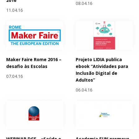
2016
08.04.16
11.04.16
Maker Faire Rome 2016 –
Projeto LIDIA publica
desafio às Escolas
ebook “Atividades para
Inclusão Digital de
07.04.16
Adultos”
06.04.16
WEBINAR DGE - «Saúde e
Academia EUN promove