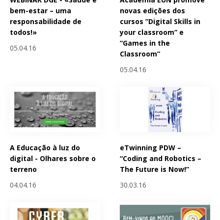
bem-estar – uma
novas edições dos
responsabilidade de
cursos ”Digital Skills in
todos!»
your classroom” e
“Games in the
05.04.16
Classroom”
05.04.16
A Educação à luz do
eTwinning PDW –
digital - Olhares sobre o
“Coding and Robotics –
terreno
The Future is Now!”
04.04.16
30.03.16