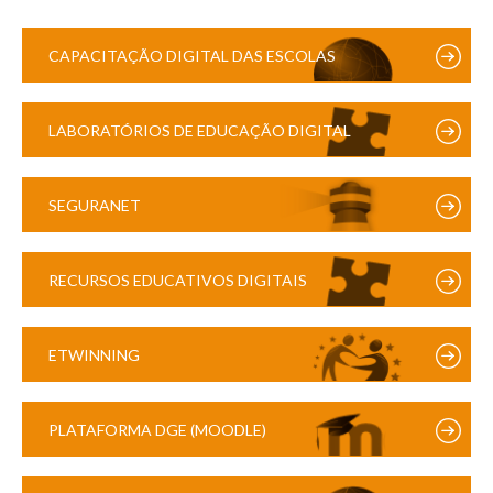
CAPACITAÇÃO DIGITAL DAS ESCOLAS
LABORATÓRIOS DE EDUCAÇÃO DIGITAL
SEGURANET
RECURSOS EDUCATIVOS DIGITAIS
ETWINNING
PLATAFORMA DGE (MOODLE)