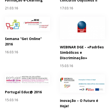
Formação e-Learning
concurso Odysseus II
21.03.16
17.03.16
Semana “Get Online”
2016
WEBINAR DGE - «Padrões
16.03.16
Simbólicos e
Discriminação»
15.03.16
Portugal Educ@ 2016
15.03.16
Inovação – O Futuro é
Hoje!