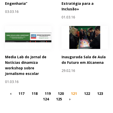
Engenharia”
Estratégia para a
Inclusão»
03.03.16
01.03.16
Media Lab do Jornal de
Inaugurada Sala de Aula
Notícias dinamiza
do Futuro em Alcanena
workshop sobre
29.02.16
Jornalismo escolar
01.03.16
‹
117
118
119
120
121
122
123
124
125
›