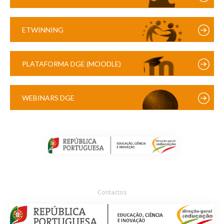
ETWINNING
PLATAFORMA DGE (MOODLE)
WEBINARS DGE
Contactos