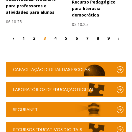
Recurso Pedagógico
para professores e
para literacia
atividades para alunos
democrática
06.10.25
03.10.25
‹
1
2
3
4
5
6
7
8
9
›
CAPACITAÇÃO DIGITAL DAS ESCOLAS
LABORATÓRIOS DE EDUCAÇÃO DIGITAL
SEGURANET
RECURSOS EDUCATIVOS DIGITAIS