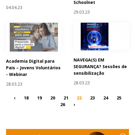
Schoolnet
04.04.23
29.03.23
NAVEGA(S) EM
Academia Digital para
SEGURANÇA? Sessões de
Pais – Jovens Voluntários
sensibilização
- Webinar
28.03.23
28.03.23
‹
18
19
20
21
22
23
24
25
26
›