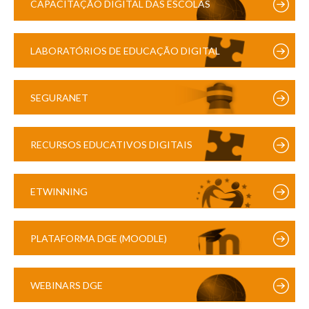
CAPACITAÇÃO DIGITAL DAS ESCOLAS
LABORATÓRIOS DE EDUCAÇÃO DIGITAL
SEGURANET
RECURSOS EDUCATIVOS DIGITAIS
ETWINNING
PLATAFORMA DGE (MOODLE)
WEBINARS DGE