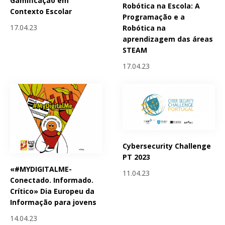
Gamificação em
Robótica na Escola: A
Contexto Escolar
Programação e a
17.04.23
Robótica na
aprendizagem das áreas
STEAM
17.04.23
Cybersecurity Challenge
PT 2023
«#MYDIGITALME-
11.04.23
Conectado. Informado.
Crítico» Dia Europeu da
Informação para jovens
14.04.23