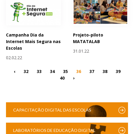
Campanha Dia da
Projeto-piloto
Internet Mais Segura nas
MATATALAB
Escolas
31.01.22
02.02.22
‹
32
33
34
35
36
37
38
39
40
›
CAPACITAÇÃO DIGITAL DAS ESCOLAS
LABORATÓRIOS DE EDUCAÇÃO DIGITAL