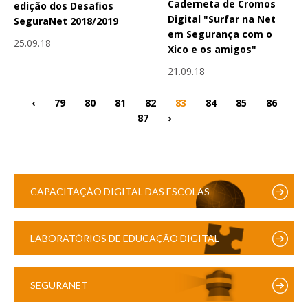
Caderneta de Cromos
edição dos Desafios
Digital "Surfar na Net
SeguraNet 2018/2019
em Segurança com o
25.09.18
Xico e os amigos"
21.09.18
‹
79
80
81
82
83
84
85
86
87
›
CAPACITAÇÃO DIGITAL DAS ESCOLAS
LABORATÓRIOS DE EDUCAÇÃO DIGITAL
SEGURANET