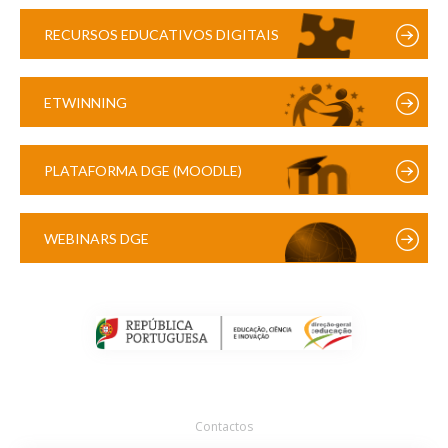
RECURSOS EDUCATIVOS DIGITAIS
ETWINNING
PLATAFORMA DGE (MOODLE)
WEBINARS DGE
Contactos