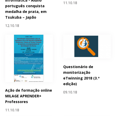
Informática - Aluno
11.10.18
português conquista
medalha de prata, em
Tsukuba – Japão
12.10.18
Questionário de
monitorização
eTwinning 2018 (3.ª
edição)
Ação de formação online
09.10.18
MILAGE APRENDER+
Professores
11.10.18