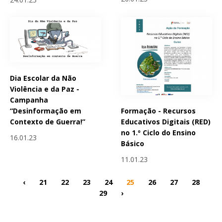
Dia Escolar da Não
Violência e da Paz -
Campanha
Formação - Recursos
“Desinformação em
Educativos Digitais (RED)
Contexto de Guerra!”
no 1.º Ciclo do Ensino
16.01.23
Básico
11.01.23
‹
21
22
23
24
25
26
27
28
29
›