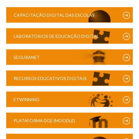
CAPACITAÇÃO DIGITAL DAS ESCOLAS
LABORATÓRIOS DE EDUCAÇÃO DIGITAL
SEGURANET
RECURSOS EDUCATIVOS DIGITAIS
ETWINNING
PLATAFORMA DGE (MOODLE)