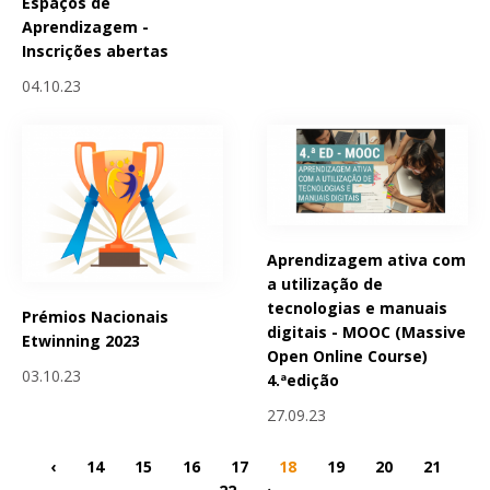
Espaços de
Aprendizagem -
Inscrições abertas
04.10.23
Aprendizagem ativa com
a utilização de
tecnologias e manuais
Prémios Nacionais
digitais - MOOC (Massive
Etwinning 2023
Open Online Course)
03.10.23
4.ªedição
27.09.23
‹
14
15
16
17
18
19
20
21
22
›