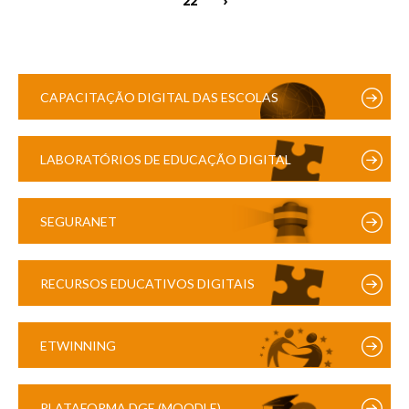
CAPACITAÇÃO DIGITAL DAS ESCOLAS
LABORATÓRIOS DE EDUCAÇÃO DIGITAL
SEGURANET
RECURSOS EDUCATIVOS DIGITAIS
ETWINNING
PLATAFORMA DGE (MOODLE)