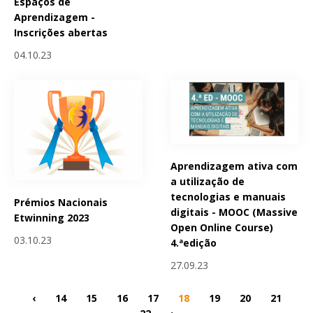
Espaços de
Aprendizagem -
Inscrições abertas
04.10.23
Aprendizagem ativa com
a utilização de
tecnologias e manuais
Prémios Nacionais
digitais - MOOC (Massive
Etwinning 2023
Open Online Course)
03.10.23
4.ªedição
27.09.23
‹
14
15
16
17
18
19
20
21
22
›