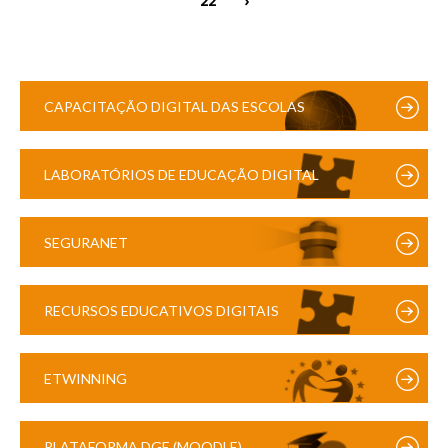
CAPACITAÇÃO DIGITAL DAS ESCOLAS
LABORATÓRIOS DE EDUCAÇÃO DIGITAL
SEGURANET
RECURSOS EDUCATIVOS DIGITAIS
ETWINNING
PLATAFORMA DGE (MOODLE)