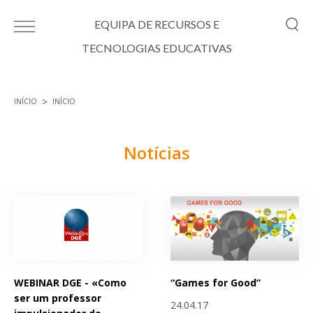
Passar para o conteúdo principal
EQUIPA DE RECURSOS E
TECNOLOGIAS EDUCATIVAS
INÍCIO
INÍCIO
Está aqui
Notícias
Páginas
WEBINAR DGE - «Como
“Games for Good”
ser um professor
24.04.17