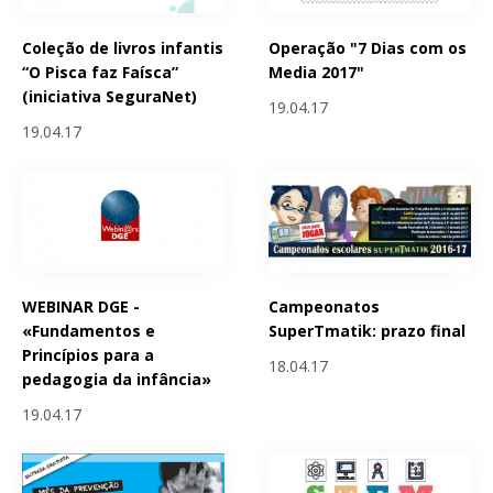
Coleção de livros infantis
Operação "7 Dias com os
“O Pisca faz Faísca”
Media 2017"
(iniciativa SeguraNet)
19.04.17
19.04.17
WEBINAR DGE -
Campeonatos
«Fundamentos e
SuperTmatik: prazo final
Princípios para a
18.04.17
pedagogia da infância»
19.04.17