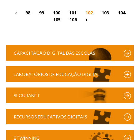
‹
98
99
100
101
102
103
104
105
106
›
CAPACITAÇÃO DIGITAL DAS ESCOLAS
LABORATÓRIOS DE EDUCAÇÃO DIGITAL
SEGURANET
RECURSOS EDUCATIVOS DIGITAIS
ETWINNING