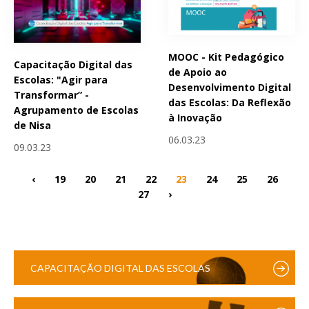
MOOC - Kit Pedagógico
Capacitação Digital das
de Apoio ao
Escolas: "Agir para
Desenvolvimento Digital
Transformar” -
das Escolas: Da Reflexão
Agrupamento de Escolas
à Inovação
de Nisa
06.03.23
09.03.23
‹
19
20
21
22
23
24
25
26
27
›
CAPACITAÇÃO DIGITAL DAS ESCOLAS