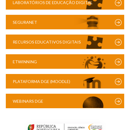
LABORATÓRIOS DE EDUCAÇÃO DIGITAL
SEGURANET
RECURSOS EDUCATIVOS DIGITAIS
ETWINNING
PLATAFORMA DGE (MOODLE)
WEBINARS DGE