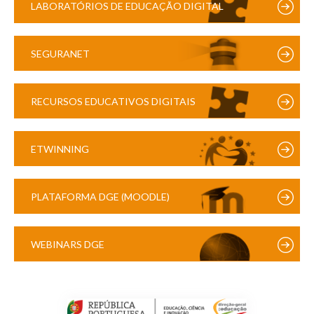
LABORATÓRIOS DE EDUCAÇÃO DIGITAL
SEGURANET
RECURSOS EDUCATIVOS DIGITAIS
ETWINNING
PLATAFORMA DGE (MOODLE)
WEBINARS DGE