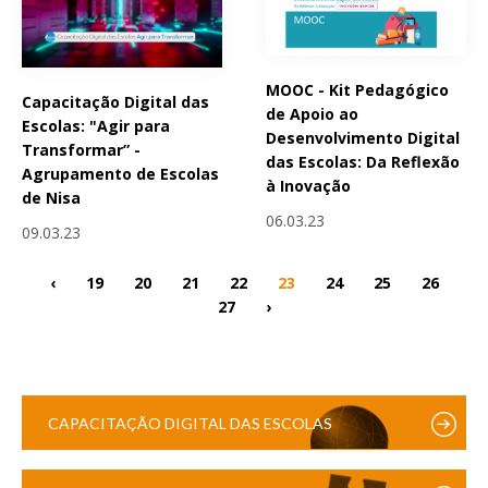
MOOC - Kit Pedagógico
Capacitação Digital das
de Apoio ao
Escolas: "Agir para
Desenvolvimento Digital
Transformar” -
das Escolas: Da Reflexão
Agrupamento de Escolas
à Inovação
de Nisa
06.03.23
09.03.23
‹
19
20
21
22
23
24
25
26
27
›
CAPACITAÇÃO DIGITAL DAS ESCOLAS