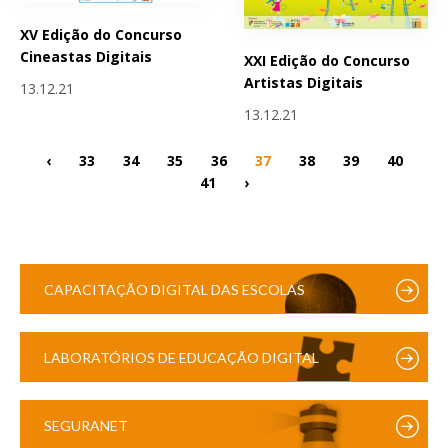
XV Edição do Concurso
Cineastas Digitais
XXI Edição do Concurso
Artistas Digitais
13.12.21
13.12.21
‹
33
34
35
36
37
38
39
40
41
›
CAPACITAÇÃO DIGITAL DAS ESCOLAS
LABORATÓRIOS DE EDUCAÇÃO DIGITAL
SEGURANET