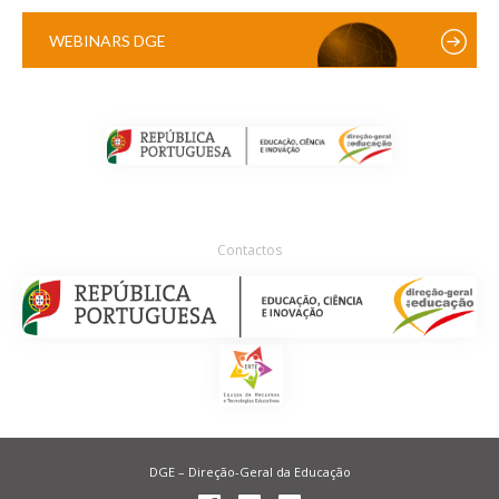
WEBINARS DGE
Contactos
DGE – Direção-Geral da Educação