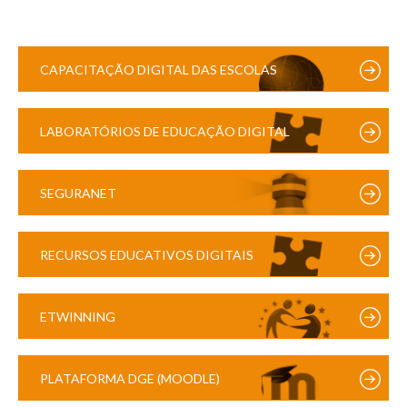
CAPACITAÇÃO DIGITAL DAS ESCOLAS
LABORATÓRIOS DE EDUCAÇÃO DIGITAL
SEGURANET
RECURSOS EDUCATIVOS DIGITAIS
ETWINNING
PLATAFORMA DGE (MOODLE)