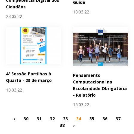
Competência Digital dos
Guide
Cidadãos
18.03.22
23.03.22
4ª Sessão Partilhas à
Pensamento
Quarta - 23 de março
Computacional na
Escolaridade Obrigatória
18.03.22
- Relatório
15.03.22
‹
30
31
32
33
34
35
36
37
38
›