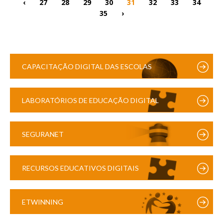
‹
27
28
29
30
31
32
33
34
35
›
CAPACITAÇÃO DIGITAL DAS ESCOLAS
LABORATÓRIOS DE EDUCAÇÃO DIGITAL
SEGURANET
RECURSOS EDUCATIVOS DIGITAIS
ETWINNING