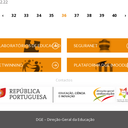
02.22
‹
32
33
34
35
36
37
38
39
40
›
LABORATÓRIOS DE EDUCAÇÃO
SEGURANET
DIGITAL
ETWINNING
PLATAFORMA DGE (MOODLE
Contactos
DGE – Direção-Geral da Educação