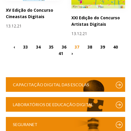
XV Edição do Concurso
Cineastas Digitais
XXI Edição do Concurso
Artistas Digitais
13.12.21
13.12.21
‹
33
34
35
36
37
38
39
40
41
›
CAPACITAÇÃO DIGITAL DAS ESCOLAS
LABORATÓRIOS DE EDUCAÇÃO DIGITAL
SEGURANET