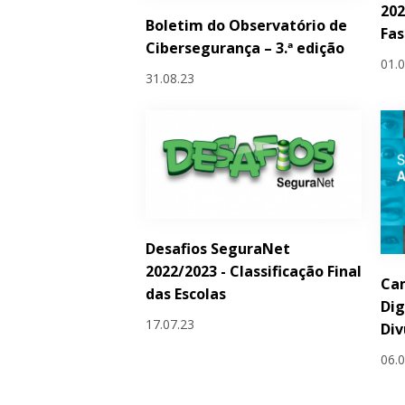
202
Boletim do Observatório de
Fas
Cibersegurança – 3.ª edição
01.
31.08.23
Desafios SeguraNet
2022/2023 - Classificação Final
Ca
das Escolas
Dig
17.07.23
Div
06.