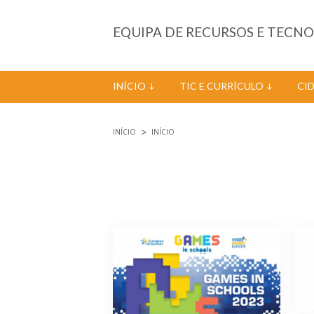
Passar para o conteúdo principal
EQUIPA DE RECURSOS E TECN
INÍCIO
TIC E CURRÍCULO
CI
INÍCIO
INÍCIO
Está aqui
Páginas