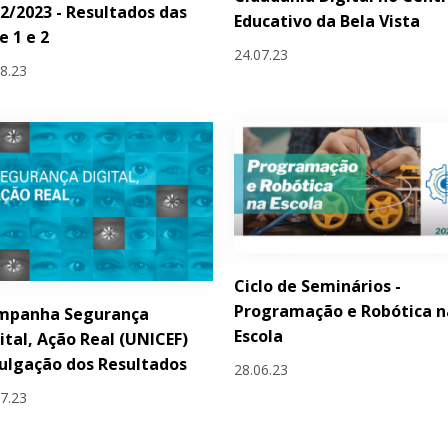
2/2023 - Resultados das
Educativo da Bela Vista
e 1 e 2
24.07.23
08.23
Ciclo de Seminários -
Programação e Robótica n
mpanha Segurança
Escola
ital, Ação Real (UNICEF)
ulgação dos Resultados
28.06.23
07.23