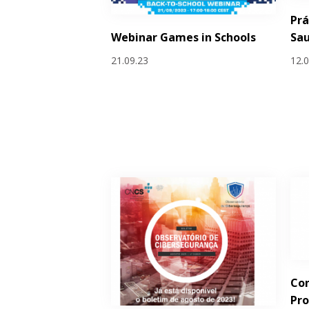
Prá
Webinar Games in Schools
Sa
21.09.23
12.
Con
Pr