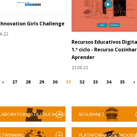
hnovation Girls Challenge
06.22
Recursos Educativos Digita
1.º ciclo - Recurso Cozinhar
Aprender
23.06.22
‹
27
28
29
30
31
32
33
34
35
›
LABORATÓRIOS DE EDUCAÇÃO
SEGURANET
DIGITAL
ETWINNING
PLATAFORMA DGE (MOODLE