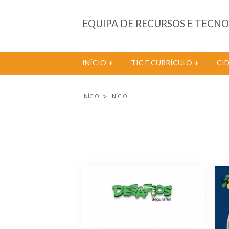
Passar para o conteúdo principal
EQUIPA DE RECURSOS E TECN
INÍCIO
TIC E CURRÍCULO
CI
INÍCIO
INÍCIO
Está aqui
Páginas