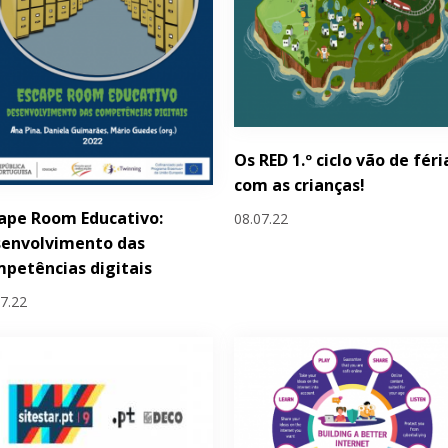
Os RED 1.º ciclo vão de féri
com as crianças!
ape Room Educativo:
08.07.22
senvolvimento das
petências digitais
07.22