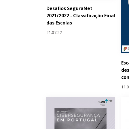
Desafios SeguraNet
2021/2022 - Classificação Final
das Escolas
21.07.22
Esc
de
com
11.