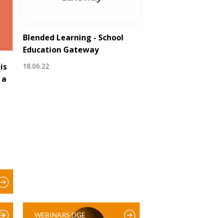
Blended Learning - School
Education Gateway
18.06.22
is
 a
)
WEBINARS DGE