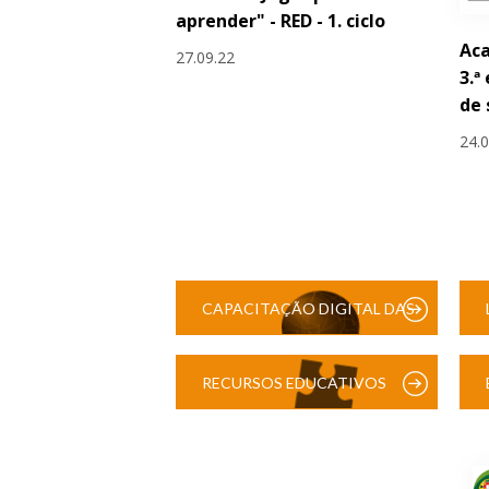
aprender" - RED - 1. ciclo
Aca
27.09.22
3.ª
de
24.
CAPACITAÇÃO DIGITAL DAS
ESCOLAS
RECURSOS EDUCATIVOS
DIGITAIS