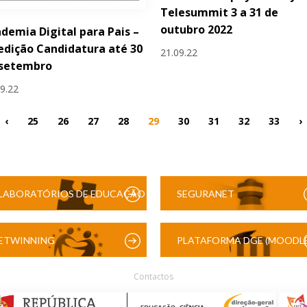
Telesummit 3 a 31 de
outubro 2022
demia Digital para Pais –
 edição Candidatura até 30
21.09.22
 setembro
09.22
‹
25
26
27
28
29
30
31
32
33
›
LABORATÓRIOS DE EDUCAÇÃO
SEGURANET
DIGITAL
ETWINNING
PLATAFORMA DGE (MOODLE
Contactos