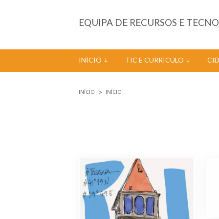
Passar para o conteúdo principal
EQUIPA DE RECURSOS E TECN
INÍCIO
TIC E CURRÍCULO
CI
INÍCIO
INÍCIO
Está aqui
Páginas