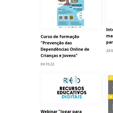
Int
ma
Curso de formação
par
"Prevenção das
Dependências Online de
29.
Crianças e Jovens"
04.10.22
Webinar "Jogar para