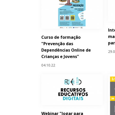
Int
ma
Curso de formação
par
"Prevenção das
Dependências Online de
29.
Crianças e Jovens"
04.10.22
Webinar "Jogar para