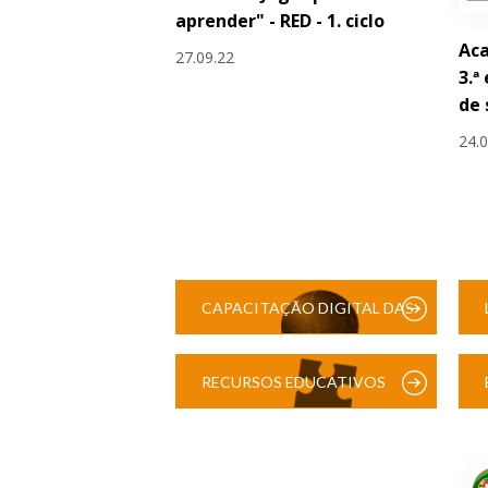
aprender" - RED - 1. ciclo
Aca
27.09.22
3.ª
de
24.
CAPACITAÇÃO DIGITAL DAS
ESCOLAS
RECURSOS EDUCATIVOS
DIGITAIS