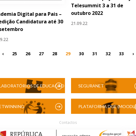
Telesummit 3 a 31 de
outubro 2022
demia Digital para Pais –
 edição Candidatura até 30
21.09.22
 setembro
09.22
‹
25
26
27
28
29
30
31
32
33
›
LABORATÓRIOS DE EDUCAÇÃO
SEGURANET
DIGITAL
ETWINNING
PLATAFORMA DGE (MOODLE
Contactos