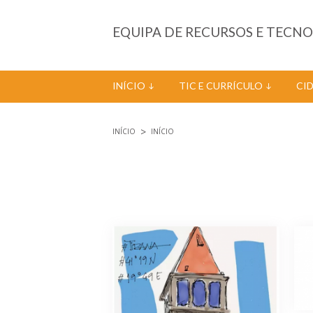
Passar para o conteúdo principal
EQUIPA DE RECURSOS E TECN
INÍCIO
TIC E CURRÍCULO
CI
INÍCIO
INÍCIO
Está aqui
Páginas