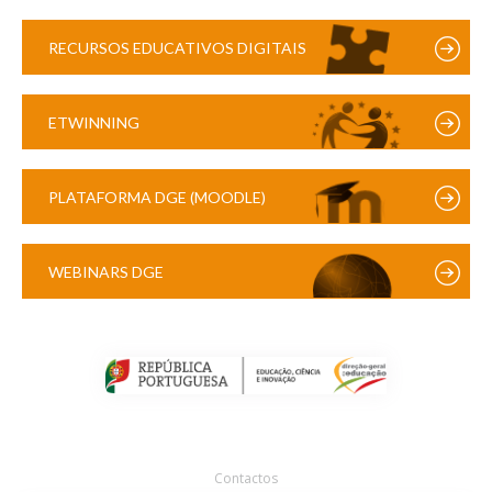
RECURSOS EDUCATIVOS DIGITAIS
ETWINNING
PLATAFORMA DGE (MOODLE)
WEBINARS DGE
Contactos