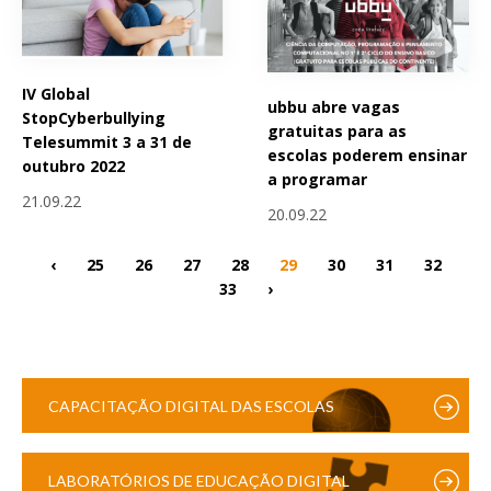
IV Global
ubbu abre vagas
StopCyberbullying
gratuitas para as
Telesummit 3 a 31 de
escolas poderem ensinar
outubro 2022
a programar
21.09.22
20.09.22
‹
25
26
27
28
29
30
31
32
33
›
CAPACITAÇÃO DIGITAL DAS ESCOLAS
LABORATÓRIOS DE EDUCAÇÃO DIGITAL