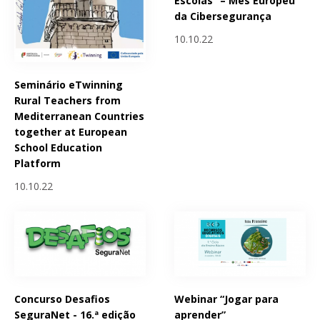
Escolas” – Mês Europeu
da Cibersegurança
10.10.22
Seminário eTwinning
Rural Teachers from
Mediterranean Countries
together at European
School Education
Platform
10.10.22
Concurso Desafios
Webinar “Jogar para
SeguraNet - 16.ª edição
aprender”