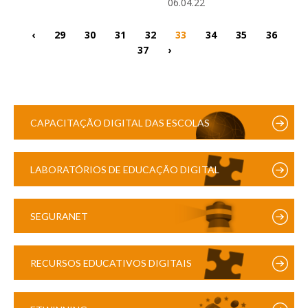
06.04.22
‹
29
30
31
32
33
34
35
36
37
›
CAPACITAÇÃO DIGITAL DAS ESCOLAS
LABORATÓRIOS DE EDUCAÇÃO DIGITAL
SEGURANET
RECURSOS EDUCATIVOS DIGITAIS