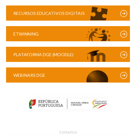
RECURSOS EDUCATIVOS DIGITAIS
ETWINNING
PLATAFORMA DGE (MOODLE)
WEBINARS DGE
Contactos