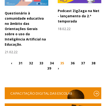
Podcast ZigZaga na Net
Questionário à
- lançamento da 2.ª
comunidade educativa
temporada
no âmbito das
18.02.22
Orientações Gerais
sobre o uso da
Inteligência Artificial na
Educação.
21.02.22
‹
31
32
33
34
35
36
37
38
39
›
CAPACITAÇÃO DIGITAL DAS ESCOLAS