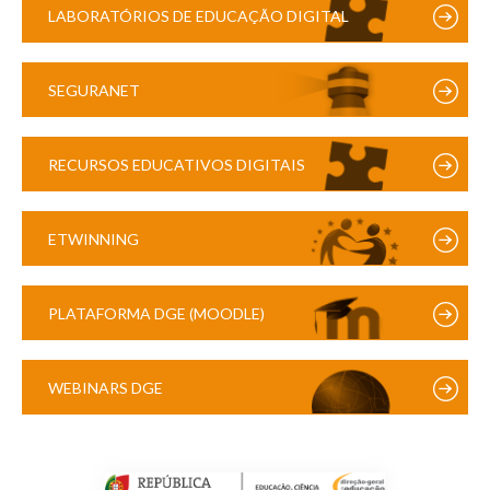
LABORATÓRIOS DE EDUCAÇÃO DIGITAL
SEGURANET
RECURSOS EDUCATIVOS DIGITAIS
ETWINNING
PLATAFORMA DGE (MOODLE)
WEBINARS DGE