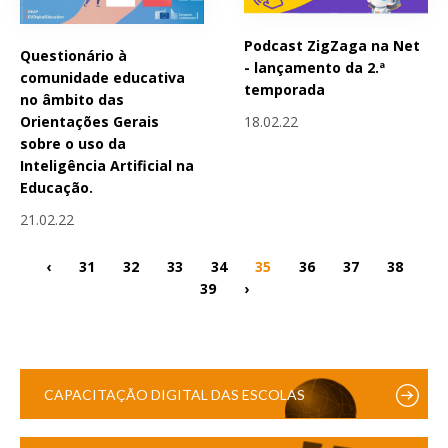
Podcast ZigZaga na Net
Questionário à
- lançamento da 2.ª
comunidade educativa
temporada
no âmbito das
18.02.22
Orientações Gerais
sobre o uso da
Inteligência Artificial na
Educação.
21.02.22
‹
31
32
33
34
35
36
37
38
39
›
CAPACITAÇÃO DIGITAL DAS ESCOLAS