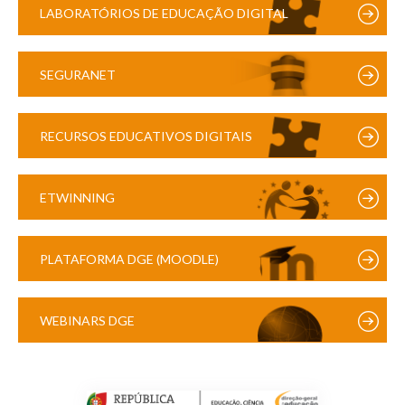
LABORATÓRIOS DE EDUCAÇÃO DIGITAL
SEGURANET
RECURSOS EDUCATIVOS DIGITAIS
ETWINNING
PLATAFORMA DGE (MOODLE)
WEBINARS DGE