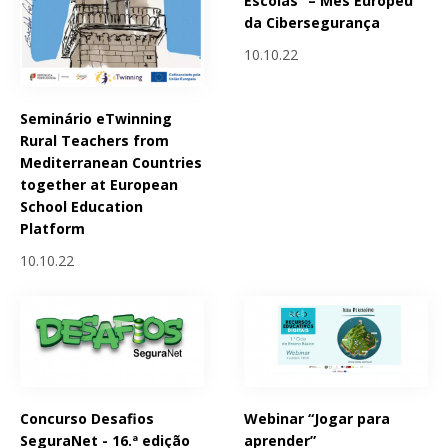
Escolas” – Mês Europeu
da Cibersegurança
10.10.22
Seminário eTwinning
Rural Teachers from
Mediterranean Countries
together at European
School Education
Platform
10.10.22
Concurso Desafios
Webinar “Jogar para
SeguraNet - 16.ª edição
aprender”