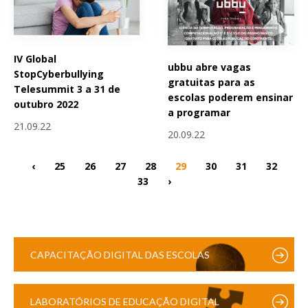
IV Global
ubbu abre vagas
StopCyberbullying
gratuitas para as
Telesummit 3 a 31 de
escolas poderem ensinar
outubro 2022
a programar
21.09.22
20.09.22
‹
25
26
27
28
29
30
31
32
33
›
CAPACITAÇÃO DIGITAL DAS ESCOLAS
LABORATÓRIOS DE EDUCAÇÃO DIGITAL