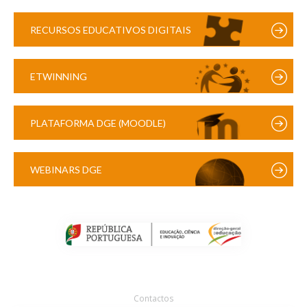
RECURSOS EDUCATIVOS DIGITAIS
ETWINNING
PLATAFORMA DGE (MOODLE)
WEBINARS DGE
Contactos