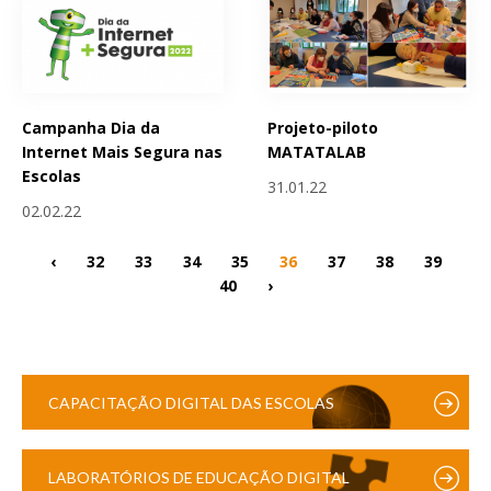
Campanha Dia da
Projeto-piloto
Internet Mais Segura nas
MATATALAB
Escolas
31.01.22
02.02.22
‹
32
33
34
35
36
37
38
39
40
›
CAPACITAÇÃO DIGITAL DAS ESCOLAS
LABORATÓRIOS DE EDUCAÇÃO DIGITAL