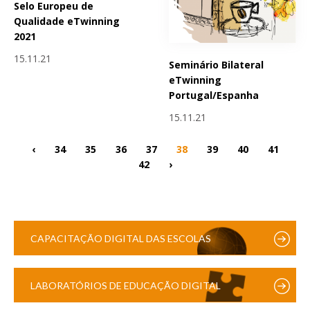
Selo Europeu de
Qualidade eTwinning
2021
15.11.21
Seminário Bilateral
eTwinning
Portugal/Espanha
15.11.21
‹
34
35
36
37
38
39
40
41
42
›
CAPACITAÇÃO DIGITAL DAS ESCOLAS
LABORATÓRIOS DE EDUCAÇÃO DIGITAL